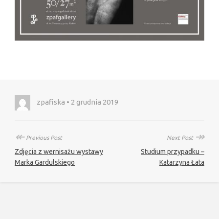
zpafiska • 2 grudnia 2019
↞
↠
Previous Post
Next Post
Zdjęcia z wernisażu wystawy
Studium przypadku –
Marka Gardulskiego
Katarzyna Łata