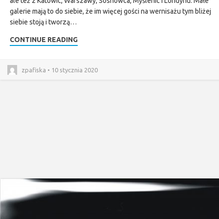
ale też z Katowic, Warszawy, Sosnowca, Myślenic i Londynu. Małe
galerie mają to do siebie, że im więcej gości na wernisażu tym bliżej
siebie stoją i tworzą…
CONTINUE READING
zpafiska • 10 stycznia 2020