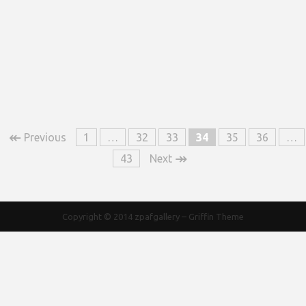
↞
Previous
1
…
32
33
34
35
36
…
↠
43
Next
Copyright © 2014
zpafgallery
–
Griffin Theme