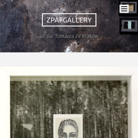
ZPAFGALLERY
ul. św. Tomasza 24 Kraków