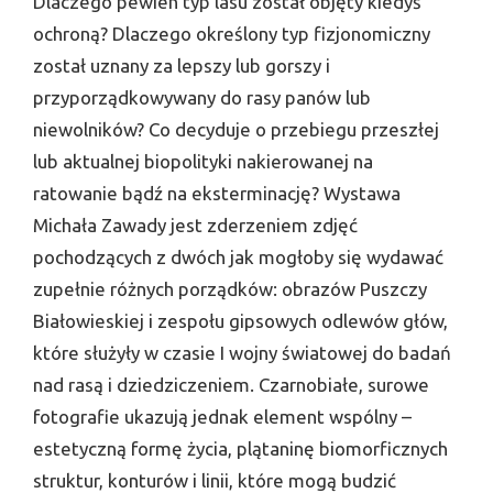
Dlaczego pewien typ lasu został objęty kiedyś
ochroną? Dlaczego określony typ fizjonomiczny
został uznany za lepszy lub gorszy i
przyporządkowywany do rasy panów lub
niewolników? Co decyduje o przebiegu przeszłej
lub aktualnej biopolityki nakierowanej na
ratowanie bądź na eksterminację? Wystawa
Michała Zawady jest zderzeniem zdjęć
pochodzących z dwóch jak mogłoby się wydawać
zupełnie różnych porządków: obrazów Puszczy
Białowieskiej i zespołu gipsowych odlewów głów,
które służyły w czasie I wojny światowej do badań
nad rasą i dziedziczeniem. Czarnobiałe, surowe
fotografie ukazują jednak element wspólny –
estetyczną formę życia, plątaninę biomorficznych
struktur, konturów i linii, które mogą budzić