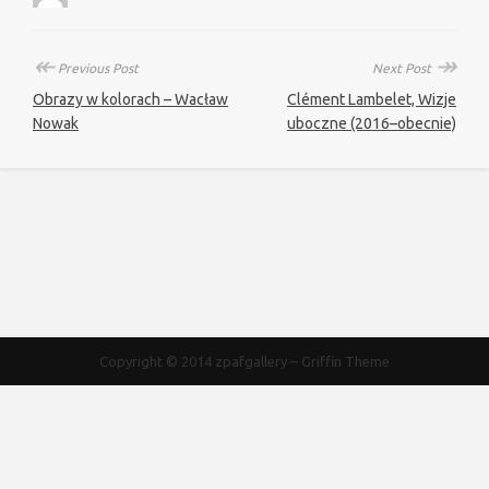
↞
↠
Previous Post
Next Post
Obrazy w kolorach – Wacław
Clément Lambelet, Wizje
Nowak
uboczne (2016–obecnie)
Copyright © 2014
zpafgallery
–
Griffin Theme